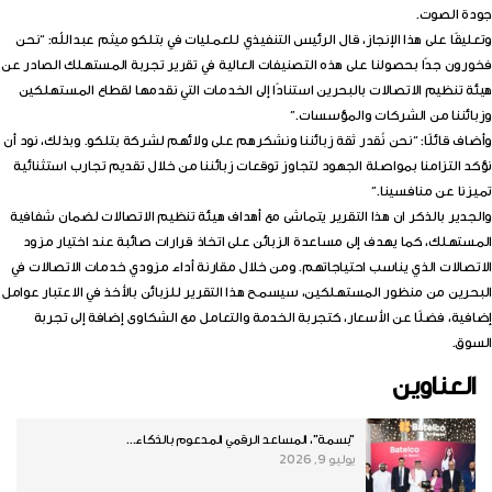
جودة الصوت.
وتعليقًا على هذا الإنجاز، قال الرئيس التنفيذي للعمليات في بتلكو ميثم عبدالله: “نحن
فخورون جدًا بحصولنا على هذه التصنيفات العالية في تقرير تجربة المستهلك الصادر عن
هيئة تنظيم الاتصالات بالبحرين استنادًا إلى الخدمات التي نقدمها لقطاع المستهلكين
وزبائننا من الشركات والمؤسسات.”
وأضاف قائلًا: “نحن نُقدر ثقة زبائننا ونشكرهم على ولائهم لشركة بتلكو. وبذلك، نود أن
نؤكد التزامنا بمواصلة الجهود لتجاوز توقعات زبائننا من خلال تقديم تجارب استثنائية
تميزنا عن منافسينا.”
والجدير بالذكر ان هذا التقرير يتماشى مع أهداف هيئة تنظيم الاتصالات لضمان شفافية
المستهلك، كما يهدف إلى مساعدة الزبائن على اتخاذ قرارات صائبة عند اختيار مزود
الاتصالات الذي يناسب احتياجاتهم. ومن خلال مقارنة أداء مزودي خدمات الاتصالات في
البحرين من منظور المستهلكين، سيسمح هذا التقرير للزبائن بالأخذ في الاعتبار عوامل
إضافية، فضلًا عن الأسعار، كتجربة الخدمة والتعامل مع الشكاوى إضافة إلى تجربة
السوق.
العناوين
"بسمة"، المساعد الرقمي المدعوم بالذكاء...
يوليو 9, 2026