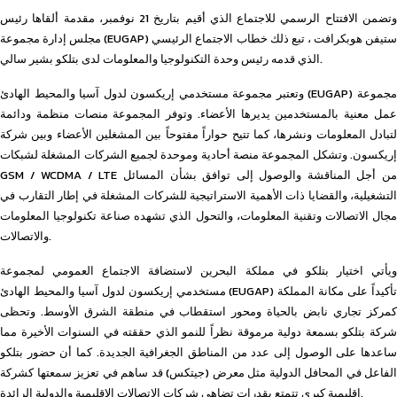
وتضمن الافتتاح الرسمي للاجتماع الذي أقيم بتاريخ 21 نوفمبر، مقدمة ألقاها رئيس
مجلس إدارة مجموعة (EUGAP) ستيفن هوبكرافت ، تبع ذلك خطاب الاجتماع الرئيسي
الذي قدمه رئيس وحدة التكنولوجيا والمعلومات لدى بتلكو بشير سالي.
وتعتبر مجموعة مستخدمي إريكسون لدول آسيا والمحيط الهادئ (EUGAP) مجموعة
عمل معنية بالمستخدمين يديرها الأعضاء. وتوفر المجموعة منصات منظمة ودائمة
لتبادل المعلومات ونشرها، كما تتيح حواراً مفتوحاً بين المشغلين الأعضاء وبين شركة
إريكسون. وتشكل المجموعة منصة أحادية وموحدة لجميع الشركات المشغلة لشبكات
GSM / WCDMA / LTE من أجل المناقشة والوصول إلى توافق بشأن المسائل
التشغيلية، والقضايا ذات الأهمية الاستراتيجية للشركات المشغلة في إطار التقارب في
مجال الاتصالات وتقنية المعلومات، والتحول الذي تشهده صناعة تكنولوجيا المعلومات
والاتصالات.
ويأتي اختيار بتلكو في مملكة البحرين لاستضافة الاجتماع العمومي لمجموعة
مستخدمي إريكسون لدول آسيا والمحيط الهادئ (EUGAP) تأكيداً على مكانة المملكة
كمركز تجاري نابض بالحياة ومحور استقطاب في منطقة الشرق الأوسط. وتحظى
شركة بتلكو بسمعة دولية مرموقة نظراً للنمو الذي حققته في السنوات الأخيرة مما
ساعدها على الوصول إلى عدد من المناطق الجغرافية الجديدة. كما أن حضور بتلكو
الفاعل في المحافل الدولية مثل معرض (جيتكس) قد ساهم في تعزيز سمعتها كشركة
إقليمية كبرى تتمتع بقدرات تضاهي شركات الاتصالات الإقليمية والدولية الرائدة.