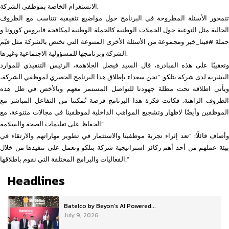
الانستغرام الخاصة بموظفي الشركة.
تتمحور الأسئلة المطروحة في البرنامج حول مواضيع تثقيفية تتناسب مع الظروف
الحالية مثل التوعية حول الحملات الوطنية كالحملة الوطنية لمكافحة فايروس كورونا و
حملة #فينا_خير ومجموعة من الأسئلة الأخرى المتنوعة التي تختص بالشركة مثل قيّم
الشركة وبرنامجها للمسؤولية الاجتماعية وغيرها.
وتعقيبًا على هذه المبادرة، قال السيد فيصل الجلاهمة، الرئيس التنفيذي للموارد
البشرية لدى شركة بتلكو: “نحن سعداء بإطلاق هذا البرنامج الحصري لموظفي الشركة،
ويأتي اطلاقه تحت مظلة جهودنا للتواصل المستمر معهم وبالأخص في ظل هذه
الظروف الراهنة. فكانت فكرة هذا البرنامج فرصة تُمكننا من التفاعل المباشر مع
الموظفين وأيضًا لاظهار وتشجيع المواهب الداخلية لموظفينا في مجالات متنوعة، مع
الحفاظ على تعليمات الصحة والسلامة”
وأضاف قائلًا: “تعد إثراء تجربة موظفينا والاستثمار في تطوير مهاراتهم والارتقاء في
بيئة عملهم من أحد أهم ركائز استراتيجية شركة بتلكو ونعمل على تنفيذها من خلال
الفعاليات والبرامج المختلفة التي نقوم باطلاقها.”
Headlines
Batelco by Beyon’s AI Powered...
July 9, 2026