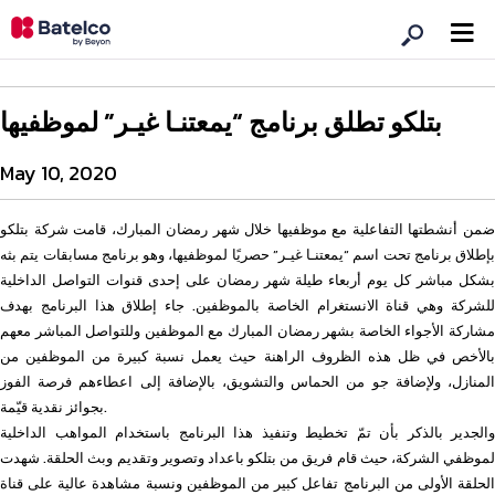
بتلكو تطلق برنامج “يمعتنـا غيـر” لموظفيها
May 10, 2020
ضمن أنشطتها التفاعلية مع موظفيها خلال شهر رمضان المبارك، قامت شركة بتلكو
بإطلاق برنامج تحت اسم “يمعتنـا غيـر” حصريًا لموظفيها، وهو برنامج مسابقات يتم بثه
بشكل مباشر كل يوم أربعاء طيلة شهر رمضان على إحدى قنوات التواصل الداخلية
للشركة وهي قناة الانستغرام الخاصة بالموظفين. جاء إطلاق هذا البرنامج بهدف
مشاركة الأجواء الخاصة بشهر رمضان المبارك مع الموظفين وللتواصل المباشر معهم
بالأخص في ظل هذه الظروف الراهنة حيث يعمل نسبة كبيرة من الموظفين من
المنازل، ولإضافة جو من الحماس والتشويق، بالإضافة إلى اعطاءهم فرصة الفوز
بجوائز نقدية قيّمة.
والجدير بالذكر بأن تمّ تخطيط وتنفيذ هذا البرنامج باستخدام المواهب الداخلية
لموظفي الشركة، حيث قام فريق من بتلكو باعداد وتصوير وتقديم وبث الحلقة. شهدت
الحلقة الأولى من البرنامج تفاعل كبير من الموظفين ونسبة مشاهدة عالية على قناة