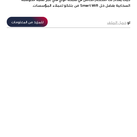
السحابية بفضل حل Smart Wifi من بتلكو لعملاء المؤسسات.
للمزيد من المعلومات
او
حمل الملف
BASIC BD9.45 +DEVICE
Configuration & Installation
BD21
24X7 Support
Yes
Business grade firewall
Yes
Application control
Up to 3 apps