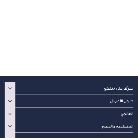
تخصيص موقع شبكة الواي
فاي
التعامل مع الزبائن مع إمكانية استثمار شبكةالواي فاي الخاصة بك.
تعرّف على بتلكو
حلول الأعمال
العالمي
المساعدة والدعم