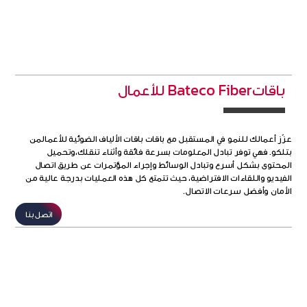
رسوم التسجيل
مجانا
باقاتBateco Fiber للأعمال
عزّز أعمالك للنمو في المستقبل مع باقات باقات الألياف الضوئية للأعمالمن
بتلكو. فهي توفر تبادل المعلومات بسرعة فائقة وأثناء تنقلك،وتحميل
المحتوى بشكل أسرع وتبادل الوسائط وإجراء المؤتمرات عن طريق اتصال
الفيديو واللقاءات الافتراضية، حيث تتمتع كل هذه العمليات بدرجة عالية من
الأمان وأفضل سرعات الاتصال.
اتصل بنا
انترنت فائق السرعة