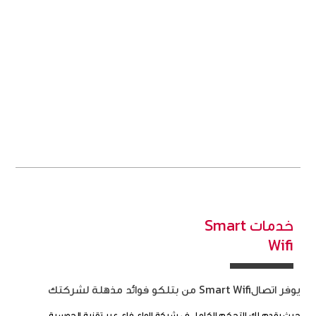
تكلفة فعالة
تمتع بباقات رائعة بأسعار تنافسية.
الدعم
فريق دعم يعمل على مدار الساعة.
خدمات Smart
Wifi
يوفر اتصالSmart Wifi من بتلكو فوائد مذهلة لشركتك
حيث يقدم لك التحكم الكامل في شبكة الواي فاي عبر تقنية الحوسبة