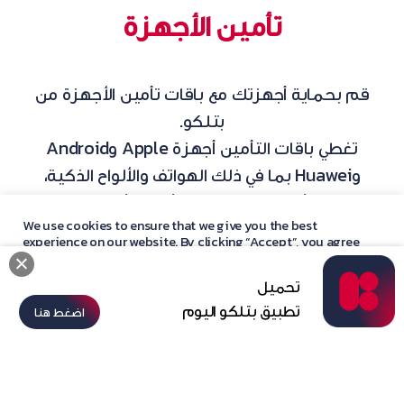
تأمين الأجهزة
قم بحماية أجهزتك مع باقات تأمين الأجهزة من
بتلكو.
تغطي باقات التأمين أجهزة Apple وAndroid
وHuawei بما في ذلك الهواتف والألواح الذكية،
اللابتوب، أجهزة التلفزيون، وأجهزة ألعاب الفيديو.
We use cookies to ensure that we give you the best
experience on our website. By clicking “Accept”, you agree
كيف يمكنني شراء تأمين
with our
privacy policy
statement.
تحميل
الأجهزة؟
Accept
تطبيق بتلكو اليوم
اضغط هنا
يمكن شراء تأمين الأجهزة فقط عند شراء أجهزة
جديدة من فروع أو قنوات بتلكو الإلكترونية. عند