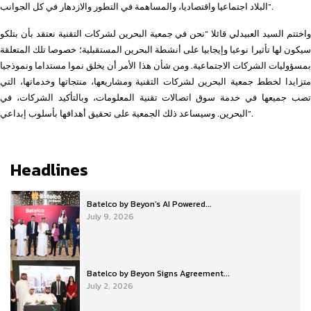
البلاد اجتماعيا واقتصاديا، والمساهمة في التطور والازدهار في كل الجوانب”.
واختتم السيد العبيدلي قائلا “نحن في جمعية البحرين لشركات التقنية نعتقد بأن بتلكو
سيكون لها تأثيرا نوعيا وإيجابيا على أنشطة البحرين المستقبلية؛ خصوصا تلك المتعلقة
بمسؤوليات الشركات الاجتماعية. ومن شأن هذا الأمر أن يخلق نموا مستداما ونموذجيا
متزايدا لخطط جمعية البحرين لشركات التقنية ومشاريعها، منتجاتها وخدماتها، التي
تصب جميعها في خدمة سوق اتصالات تقنية المعلومات، وبالتأكيد الشركات، في
البحرين. وسيساعد ذلك الجمعية على تحقيق أهدافها بأسلوب إبداعي”.
Headlines
Batelco by Beyon’s AI Powered...
July 9, 2026
Batelco by Beyon Signs Agreement...
July 2, 2026