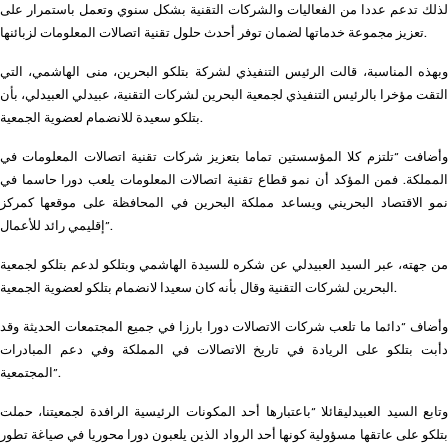
لذلك تدعم عددا من الفعاليات والشركات التقنية بشكل سنوي وتعمل باستمرار على
تعزيز مجموعة خدماتها لضمان توفر أحدث حلول تقنية اتصالات المعلومات لزبائنها.
وبهذه المناسبة، قالت الرئيس التنفيذي لشركة بتلكو البحرين، منى الهاشمي، التي
التقت مؤخرا بالرئيس التنفيذي لجمعية البحرين لشركات التقنية، عبيدلي العبيدلي، بأن
بتلكو سعيدة للانضمام لعضوية الجمعية.
وأضافت “تلتزم كلا المؤسستين تماما بتعزيز شركات تقنية اتصالات المعلومات في
المملكة. فمن المؤكد أن نمو قطاع تقنية اتصالات المعلومات يلعب دورا حاسما في
نمو الاقتصاد البحريني ويساعد مملكة البحرين في المحافظة على موقعها كمركز
إقليمي رائد للأعمال”.
من جهته، عبر السيد العبيدلي عن شكره للسيدة الهاشمي وبتلكو لدعم بتلكو لجمعية
البحرين لشركات التقنية وقال بأنه كان سعيدا لانضمام بتلكو لعضوية الجمعية.
وأضاف “دائما ما تلعب شركات الاتصالات دورا بارزا في جميع المجتمعات الحديثة وقد
دأبت بتلكو على الريادة في تاريخ الاتصالات في المملكة وفي دعم المبادرات
المجتمعية”.
وتابع السيد العبيدليقائلا “باعتبارها أحد المكونات الرئيسية الرافدة لجمعيتنا، حملت
بتلكو على عاتقها مسؤولية كونها أحد الرواد الذين يلعبون دورا محوريا في صياغة تطور