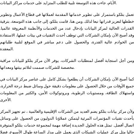
الأيام، جاءت هذه التوسعة تلبية للطلب المتزايد على خدمات مراكز البيانات.
تعمل بتلكو باستمرار على تطوير خدماتها المقدمة لعملائها في قطاع الأعمال وتطوير
خططها لتعزيز قدراتها تبعا لذلك. ومن هنا، قامت بتلكو، إلى جانب هذه التوسعة، بترقية
القدرات الحالية لمركز البيانات بإدخال عدد من الخدمات والأنظمة المعروفة عالميا.
وقد أصبح الآن بإمكان الشركات التي توظف أحدث التقنيات في بيئات عملها، الاستفادة
من الخوادم عالية القدرة، والحصول على دعم مباشر في الموقع لتلبية طلباتهم
المعقدة.
ومن أجل استجابة أفضل لمتطلبات الشركات، يوفر الآن مركز بتلكو للبيانات مراقبة
مخصصة للشركات صممت لتلائم بيئتها ومعداتها.
كما أصبح الآن بإمكان الشركات أن يطلعوا بشكل كامل على عناصر مركز البيانات في
جميع الأوقات من خلال الحصول على معلومات دقيقة حول وسائل ضبط درجة الحرارة،
واستهلاك الطاقة، ومستويات الرطوبة، وبروتوكولات الأمن، والكثير من المعلومات
الأخرى.
ولأن مركز بيانات بتلكو يضم العديد من الشركات الإقليمية والعالمية ، تم تجهيز المركز
بأحدث تقنيات المؤتمرات المرئية ليتمكن عملاؤنا الدوليون من الحصول على وسائل
اتصال أفضل. تمثل هذه الحلول الجديدة إضافة مهمة لمجموعة خدمات بتلكو المتوفرة
حاليا مثل مركز عمليات الشبكات الذي يعمل على مدار الساعة طوال الأسبوع، فضلا