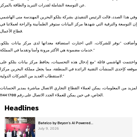
عن التوسعة الشاملة لقدرات التبريد والطاقة بالمركز.
وفي هذا الصدد، قالت الرئيس التنفيذي بشركة بتلكو البحرين المهندسة منى الهاشمي
إن التوسعة والترقية التي شهدها مركز البيانات ستوفر الطمأنينة والراحة لعملائنا في
قطاع الأعمال.
وأضافت “نوفر للشركات، التي اختارت استضافة معداتها لدى مركز بيانات بتلكو،
خدمات مضمونة هي الأكثر مرونة وأمنا وتقدما في المملكة.”
واختتمت الهاشمي قائلة “مع إدخال هذه التحسينات، يحافظ مركز بيانات بتلكو على
موقعه كإحدى المنشآت التقنية الرائدة في المنطقة، مما يجعل مملكة البحرين مركزا
لاستقطاب العديد من الشركات الدولية.”
لمزيد من المعلومات، يمكن لعملاء القطاع التجاري الاتصال مباشرة بمدير الحسابات
الخاص، في حين يمكن للعملاء الجدد الاتصال على رقم 1788 1144.
Headlines
Batelco by Beyon’s AI Powered...
July 9, 2026