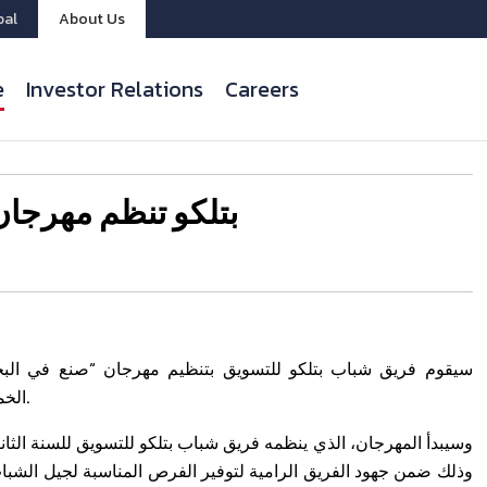
bal
About Us
e
Investor Relations
Careers
بتلكو تنظم مهرجان
سيقوم فريق شباب بتلكو للتسويق بتنظيم مهرجان “صنع في البحر
الخميس 24 أبريل إلى السبت 26 أبريل وذلك دعما للشباب الموهوب.
وسيبدأ المهرجان، الذي ينظمه فريق شباب بتلكو للتسويق للسنة الثا
وذلك ضمن جهود الفريق الرامية لتوفير الفرص المناسبة لجيل الشباب