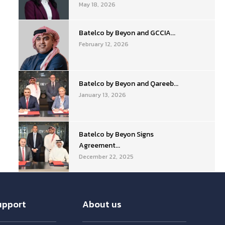
May 18, 2026
Batelco by Beyon and GCCIA...
February 12, 2026
Batelco by Beyon and Qareeb...
January 13, 2026
Batelco by Beyon Signs
Agreement...
December 22, 2025
upport
About us