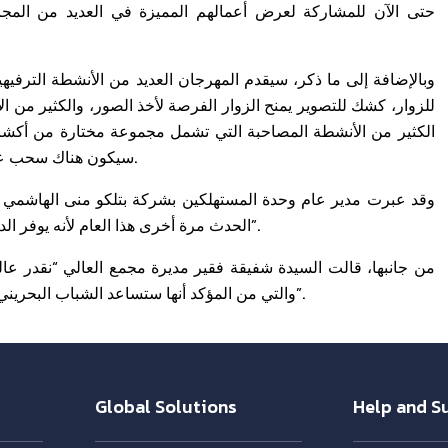
حتى الآن للمشاركة لعرض أعمالهم المميزة في العديد من المجالات
وبالإضافة إلى ما ذكر، سيقدم المهرجان العديد من الأنشطة الترفي
للزوار، كشك للتصوير يمنح الزوار الفرصة لأخذ الصور، والكثير من ال
الكثير من الأنشطة المصاحبة التي تشمل مجموعة مختارة من أكشاك
سيكون هناك سحب على الجوائز للجمهور والمشاركين، وسيكون الدخول مجانا للجميع.
وقد عبرت مدير عام وحدة المستهلكين بشركة بتلكو منى الهاشمي عن 
الحدث مرة أخرى هذا العام لأنه يوفر الدعم للشباب الموهوب ويمنحهم الفرصة لإبراز مواهبهم ومهاراتهم”.
من جانبها، قالت السيدة شفيقة فقير مديرة مجمع العالي “نقدر عالي
والتي من المؤكد أنها ستساعد الشباب البحريني في اكتشاف مواهبهم وكيفية الاستفادة المثلى من هذه المواهب”.
Global Solutions
Help and S