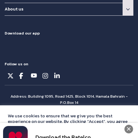
About us
Download our app
Follow us on
Address: Building 1095, Road 1425, Block 1014, Hamala Bahrain -
P.O.Box 14
© Batelco 2026 is part of the Beyon Group. All rights reserved.
We use cookies to ensure that we give you the best
experience on our website. By clicking “Accept”, you agree
with our
privacy policy
statement.
Download the Batelco