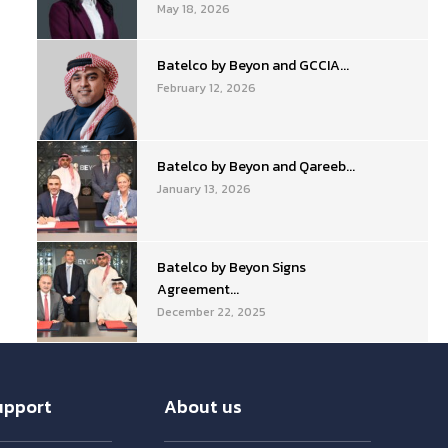
May 18, 2026
Batelco by Beyon and GCCIA...
February 12, 2026
Batelco by Beyon and Qareeb...
January 13, 2026
Batelco by Beyon Signs
Agreement...
December 22, 2025
upport
About us