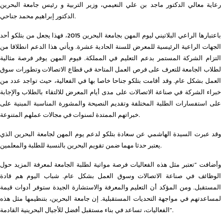
رعاية معالي الدكتور ماجد بن علي النعيمي، وزير التربية و رئيس جامعة البحرين
الدكتور إبراهيم محمد جناحي.
باعتبارها الراعي البلاتيني ليوم المهن بجامعة البحرين 2015، فهذا يجعل من بتلكو أحد
الجهات الراعية الرئيسية للمعرض للسنة الحادية عشرة. ويأتي هذا الدعم انطلاقا من
التزام الشركة المستمر بدعم التعليم في المملكة. فيوم المهن يوفر فرصة مثالية
لطلاب الجامعة للتعرف على فرص العمل المتاحة في قطاع الاتصالات وتطورات سوق
العمل بشكل عام. وقد أقامت بتلكو جناحا خاصا بها في الفعالية، حيث تواجد عدد من
خبراء الشركة في صناعة الاتصالات على مدى أيام المعرض للالتقاء بالطلاب والإجابة
على استفسارات الطلبة المختلفة وتقديم النصيحة والمشورة المناسبة المبنية على
خبراتهم الممتدة لسنوات في مجالات عملهم المتنوعة.
وقد عبرت السيدة الهاشمي عن سعادة بتلكو لدعم يوم المهن لجامعة البحرين الذي
يعتبر حدثا مهما ضمن تقويم البحرين بالنسبة للطلبة والمعلمين.
وأضافت “تعتبر مثل هذه الفعاليات فرصة مواتية لطلبة الجامعة لمعرفة المزيد حول
الوظائف في صناعة الاتصالات وسوق العمل بشكل عام. شباب اليوم هم قادة
المستقبل. ومن المؤكد أن التعليم والمعرفة والاستشارة الجيدة ستوفر أدوات قيمة
لمساعدتهم في مواجهة التحديات المستقبلية. إن جامعة البحرين، بتنظيمها مثل هذه
الفعاليات، تساعد في بناء مستقبل أفضل للأجيال البحرينية القادمة”.