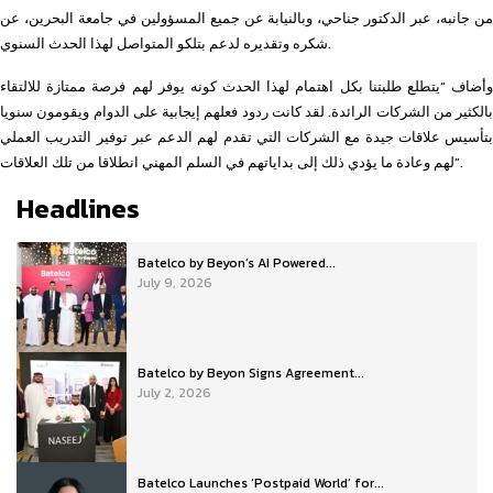
من جانبه، عبر الدكتور جناحي، وبالنيابة عن جميع المسؤولين في جامعة البحرين، عن
شكره وتقديره لدعم بتلكو المتواصل لهذا الحدث السنوي.
وأضاف “يتطلع طلبتنا بكل اهتمام لهذا الحدث كونه يوفر لهم فرصة ممتازة للالتقاء
بالكثير من الشركات الرائدة. لقد كانت ردود فعلهم إيجابية على الدوام ويقومون سنويا
بتأسيس علاقات جيدة مع الشركات التي تقدم لهم الدعم عبر توفير التدريب العملي
لهم وعادة ما يؤدي ذلك إلى بداياتهم في السلم المهني انطلاقا من تلك العلاقات”.
Headlines
Batelco by Beyon’s AI Powered...
July 9, 2026
Batelco by Beyon Signs Agreement...
July 2, 2026
Batelco Launches ‘Postpaid World’ for...