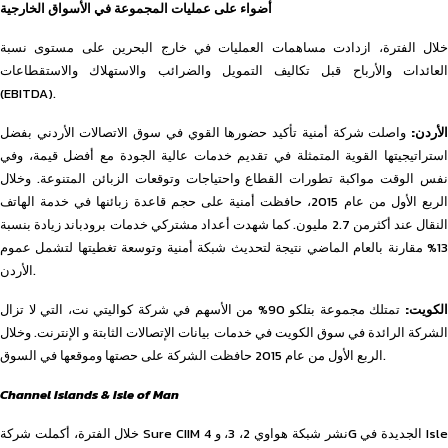
أضواء على عمليات المجموعة في الأسواق الخارجية
خلال الفترة، ازدادت مساهمات العمليات في خارج البحرين على مستوى نسبة
العائدات والأرباح قبل تكاليف التمويل والضرائب والاستهلاك والاستقطاعات
(EBITDA).
الأردن:
واصلت شركة أمنية تأكيد حضورها القوي في سوق الاتصالات الأردني بفضل
استراتيجيتها القوية المتمثلة في تقديم خدمات عالية الجودة مع أفضل قيمة، وفي
نفس الوقت مواكبة تطورات القطاع واحتياجات وتوقعات الزبائن المتنوعة. وخلال
الربع الأول من عام 2015، حافظت أمنية على حجم قاعدة زبائنها في خدمة الهاتف
النقال عند أكثرمن 2.7 مليون. كما شهدت أعداد مشتركي خدمات برودباند زيادة بنسبة
13% مقارنة بالعام الماضي نتيجة لتحديث شبكة أمنية وتوسعة تغطيتها لتشمل عموم
الأردن.
لكويت:
تمتلك مجموعة بتلكو 90% من الأسهم في شركة كواليتي نت، التي لا تزال
الشركة الرائدة في سوق الكويت في خدمات بيانات الإتصالات الثابتة و الإنترنت. وخلال
الربع الأول من عام 2015 حافظت الشركة على حصتها وموقعها في السوق.
Channel Islands & Isle of Man
خلال الفترة، أكملت شركة Sure CIIM نشر شبكة هواوي 2، 3، و 4G الجديدة في Isle