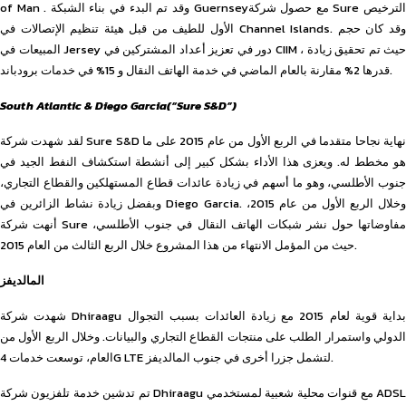
of Man . وقد تم البدء في بناء الشبكة Guernseyمع حصول شركة Sure الترخيص
الأول للطيف من قبل هيئة تنظيم الإتصالات في Channel Islands. وقد كان حجم
المبيعات في Jersey دور في تعزيز أعداد المشتركين في CIIM ، حيث تم تحقيق زيادة
قدرها 2% مقارنة بالعام الماضي في خدمة الهاتف النقال و 15% في خدمات برودباند.
South Atlantic & Diego Garcia
(“Sure S&D”)
لقد شهدت شركة Sure S&D نهاية نجاحا متقدما في الربع الأول من عام 2015 على ما
هو مخطط له. ويعزى هذا الأداء بشكل كبير إلى أنشطة استكشاف النفط الجيد في
جنوب الأطلسي، وهو ما أسهم في زيادة عائدات قطاع المستهلكين والقطاع التجاري،
وبفضل زيادة نشاط الزائرين في Diego Garcia. وخلال الربع الأول من عام 2015،
أنهت شركة Sure مفاوضاتها حول نشر شبكات الهاتف النقال في جنوب الأطلسي،
حيث من المؤمل الانتهاء من هذا المشروع خلال الربع الثالث من العام 2015.
المالديفز
شهدت شركة Dhiraagu بداية قوية لعام 2015 مع زيادة العائدات بسبب التجوال
الدولي واستمرار الطلب على منتجات القطاع التجاري والبيانات. وخلال الربع الأول من
العام، توسعت خدمات 4G LTE لتشمل جزرا أخرى في جنوب المالديفز.
تم تدشين خدمة تلفزيون شركة Dhiraagu مع قنوات محلية شعبية لمستخدمي ADSL