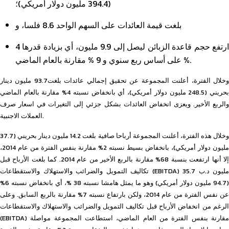
(394.4 مليون دولار أمريكي)؛
بلغت قيمة العائدات على السهم الواحد 8.6 فلسا، و
ارتفع حجم قاعدة الزبائن ليصل إلى 9.9 مليون، أي بزيادة قدرها 4
% على أساس ربع سنوي و 9 % مقارنة بالعام الماضي.
وخلال الفترة، أعلنت المجموعة عن تحقيق إجمالي عائدات بلغت93.7 مليون دينار
بحريني (248.5 مليون دولار أمريكي)، أي بانخفاض نسبته 4% مقارنة بالعام الماضي
والربع الأخير. ويعزى انخفاض العائدات بشكل جزئي إلى التغيرات في اسعار صرف
العملات الاجنبية.
وخلال هذه الفترة، أعلنت المجموعة أرباحا صافية بلغت 14.2 مليون دينار بحريني (37.7
مليون دولار أمريكي)، بانخفاض بسيط نسبته 2% مقارنة بنفس الفترة من عام 2014،
إلا أنها ارتفعت بنسبة 68% مقارنة بالربع الأخير من عام 2014. كما بلغت الأرباح قبل
تكاليف التمويل والضرائب والاستهلاك والاستقطاعات (EBITDA) 35.7 مليون د.ب
(94.7 مليون دولار أمريكي) وهو ما يمثل هامشا نسبته 38 %، أي بانخفاض نسبته 6%
عن نفس الفترة من عام 2014، ولكن بارتفاع نسبته 7% مقارنة بالربع السابق. وعلى
الرغم من انخفاض الأرباح قبل تكاليف التمويل والضرائب والاستهلاك والاستقطاعات
(EBITDA) مقارنة بنفس الفترة من العام الماضي، استطاعت المجموعة مواصلة