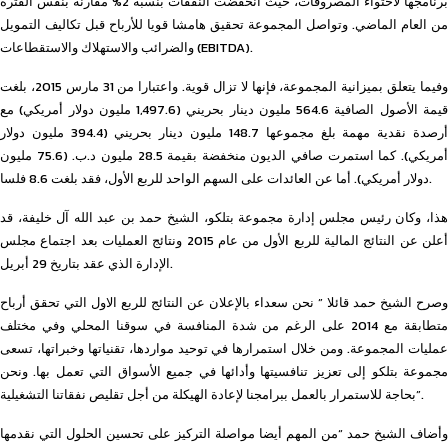
برنامجها لاحتواء المصروفات، حيث انخفضت النفقات بنسبة 2% مقارنة بنفس الفترة
من العام الماضي. وتواصل المجموعة تحقيق هامشا قويا للأرباح قبل تكاليف التمويل
والضرائب والاستهلاك والاستقطاعات (EBITDA).
وفيما يتعلق بميزانية المجموعة، فإنها لا تزال قوية. واعتبارا من 31 مارس 2015، بلغت
قيمة الأصول الصافية 564.6 مليون دينار بحريني (1,497.6 مليون دولار أمريكي) مع
أرصدة نقدية مهمة بلغ مجموعها 148.7 مليون دينار بحريني (394.4 مليون دولار
أمريكي). كما استمرت صافي الديون منخفضة بقيمة 28.5 مليون د.ب. (75.6 مليون
دولار أمريكي). أما عن العائدات على السهم الواحد للربع الأول، فقد بلغت 8.6 فلسا.
هذا، وكان رئيس مجلس إدارة مجموعة بتلكو، الشيخ حمد بن عبد الله آل خليفة، قد
أعلن عن النتائج المالية للربع الأول من عام 2015 ونتائج العمليات بعد اجتماع مجلس
الإدارة الذي عقد بتاريخ 29 أبريل.
وصرح الشيخ حمد قائلا ” نحن سعداء بالإعلان عن النتائج للربع الاول التي تحقق أرباح
متطابقة مع 2014 على الرغم من شدة المنافسة في سوقنا المحلي وفي مختلف
عمليات المجموعة. ومن خلال استمرارها في توحيد مواردها، تقنياتها وخبراتها، تسعى
مجموعة بتلكو إلى تعزيز تنافسيتها وأدائها في جميع الأسواق التي تعمل بها. ونحن
بحاجة للاستمرار بالعمل ببرامجنا لإعادة الهيكلة من أجل تقليص نفقاتنا التشغيلية”.
وأضاف الشيخ حمد “من المهم أيضا مواصلة التركيز على تحسين الحلول التي نقدمها