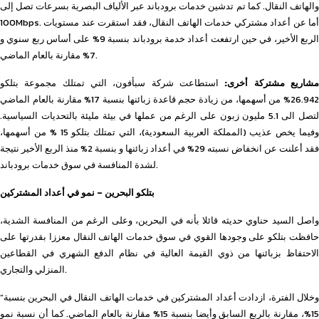
والهاتف النقال. كما تم تدشين خدمات برودباند عبر الألياف البصرية بسرعات تصل إلى
100Mbps. أما عن أعداد مشتركي خدمات الهاتف النقال، فقد استقرت عند مستويات
الربع الأخير، في حين ارتفعت أعداد خدمة برودباند بنسبة 9% على أساس ربع سنوي و
7% مقارنة بالعام الماضي.
شاريع مشتركة أخرى:
استطاعت شركة سبأفون، التي تمتلك مجموعة بتلكو
26.942% من أسهمها، من زيادة حجم قاعدة زبائنها بنسبة 17% مقارنة بالعام الماضي
لتصل الى 5.1 مليون زبون على الرغم من عملها في بيئة مليئة بالتحديات السياسية.
وفيما يخص عذيب (المملكة العربية السعودية)، التي تمتلك بتلكو 15 % من أسهمها،
فقد أعلنت عن انخفاض نسبته 29% في أعداد زبائنها و بنسبة 2% منذ الربع الأخير نتيجة
لشدة المنافسة في سوق خدمات برودباند.
بتلكو البحرين – نمو في أعداد المشتركين
واصل السيد حناوي حديثه قائلا بأنه في البحرين، وعلى الرغم من المنافسة الشدية،
حافظت بتلكو على وجودها القوي في سوق خدمات الهاتف النقال معززا بقدرتها على
الاحتفاظ بزبائنها من ذوي القيمة العالية في نظام الدفع الشهري في القطاعين
المنزلي والتجاري.
“وخلال الفترة، ازدادت أعداد المشتركين في خدمات الهاتف النقال في البحرين بنسبة
15%، مقارنة بالربع السابق وأيضا بنسبة 15% مقارنة بالعام الماضي. كما أن نسبة نمو