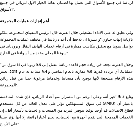
لزبائننا في جميع الأسواق التي نعمل بها لضمان بقائنا الخيار الأول للزبائن في جميع
الأسواق”.
أهم إنجازات عمليات المجموعة
وفي تعليق له على الأداء التشغيلي خلال الفترة، قال الرئيس التنفيذي لمجموعة بتلكو
بالإنابة إيهاب حناوي “و يسرنا ان نلاحظ أن أعداد زبائننا في مختلف عمليات المجموعة
تواصل نموها مع تحقيق مكاسب ممتازة في أرقام خدمات الهاتف النقال وبرودباند في
سوقنا المحلي وعدد من أسواقنا في الخارج”.
“وخلال الفترة، نجحنا في زيادة حجم قاعدة زبائننا لتصل إلى 9.9 زبونا في 14 سوق من
عملياتنا، أي بزيادة قدرها 9% مقارنة بالعام الماضي و 4% منذ بداية عام 2015. تعتبر
هذه الأرقام مشجعة لأنها توضح بأن منتجاتنا وخدماتنا مرغوبة جيدا من قبل زبائن
المجموعة”.
وتابع قائلا “غير أنه، وعلى الرغم من استمرار نمو أعداد الزبائن، فإن شدة المنافسة
في سوق المستهلكين تؤثر على معدل العائد عن كل مستخدم (APRU) باعتبار أن
قطاع الاتصالات قد أوجد توقعا بتوفير المزيد من المنتجات والخدمات بأسعار أقل. إن
الخدمات المدمجة التي تقدم أجهزة مع الخدمات، تعتبر أخبارا رائعة، إلا أنها تؤثر سلبا
على الأرباح”.