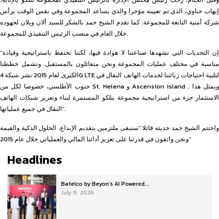
إيهاب حناوي، الذي تم تعيينه مؤخرا والذي يساعد المجموعة وفي نفس الوقت يرأس
شركة أمنية التابعة للمجموعة. كما تقدم الشيخ حمد بالشكر للسيد ألان ويلان لجهوده
خلال العام في منصب الرئيس التنفيذي للمجموعة.
“إن التحديات التي تشهدها صناعتنا لا هوادة فيها، لكننا نحتفظ باستراتيجية وقيادة
مناسبة في مختلف عمليات المجموعة ونحن متفائلون بالمستقبل. وتشمل خططنا
الكبرى لعام 2015 نشر شبكة 4G LTE لتلبية احتياجات زبائننا لخدمات الهاتف النقال في
جنوب الأطلسي، خصوصا لكل من St. Helena و Ascension Island . ويمثل هذا
الاستثمار جزء من استراتيجية مجموعة بتلكو المستمرة لبناء وتعزيز شبكات الهاتف
النقال في جميع عملياتها”.
واختتم الشيخ حمد حديثه قائلا “سنبقى ملتزمين بتقديم الإبداع، الحلول الذكية والقيمة
ونحن واثقون في قدرتنا على تعزيز أدائنا المالي والعملياتي خلال عام 2015”
Headlines
Batelco by Beyon’s AI Powered...
July 9, 2026