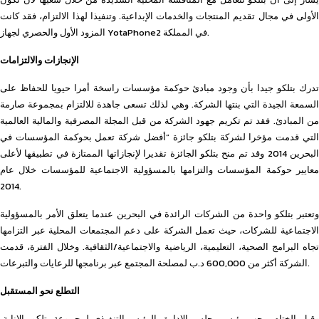
الأولى في مجال تقديم المنتجات والخدمات الإبداعية. وتنفيذا لهذا الالتزام، فقد كانت
المزود الأول والحصري لجهاز YotaPhone2 في المملكة.
الإنجازات والالتزامات
تدرك بتلكو جيدا بأن وجود مبادئ حوكمة مؤسسات راسخة أمرا حيويا للحفاظ على
السمعة الجيدة التي بنتها الشركة. وهي لذلك تسعى جاهدة للالتزام بمجموعة صارمة
من المبادئ. فقد تم تكريم جهود الشركة من قبل المجلة المصرفية والمالية العالمية
التي قدمت مؤخرا لشركة بتلكو جائزة “أفضل شركة تعمل بحوكمة المؤسسات في
البحرين 2014 وقد تم منح بتلكو الجائزة تقديرا لإنجازاتها الممتازة في تطبيقها لأعلى
معايير حوكمة المؤسسات والتزامها بالمسؤولية الاجتماعية للمؤسسات خلال عام
2014.
وتعتبر بتلكو واحدة من الشركات الرائدة في البحرين عندما يتعلق الأمر بالمسؤولية
الاجتماعية للشركات، حيث تعمل الشركة على دعم المجتمعات المحلية عبر التزامها
تجاه البرامج الصحية، التعليمية، الرياضية والاجتماعية/الثقافية. وخلال الفترة، قدمت
الشركة أكثر من 600,000 د.ب لمصلحة المجتمع عبر برنامجها للرعايات والتبرعات.
التطلع نحو المستقبل
وقبل الختام، رحب رئيس مجلس الإدارة بالرئيس التنفيذي لمجموعة بتلكو بالإنابة،