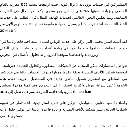
المشتركين في خدمات برودباند لا تزال قوية، حيث ارتفعت بنسبة 22% مقارنة بالعام
الماضي وبزيادة نسبتها 6% على أساس ربع سنوي. وكما هو الحال في الفترات
السابقة، وبما يعكس التحول العالمي لخدمات الهاتف النقال، فإن الطلب على خدمات
الخط الثابت قد انخفض، حيث لم يسجل إلا زيادة طفيفة نسبتها 1% منذ الربع الأول من
عام 2014”.
“لقد أثبتت استراتيجيتنا، التي تركز على خدمة الزبائن لضمان تلبية احتياجات زبائننا في
جميع القطاعات، نجاحها وهو ما ظهر في زيادة أعداد زبائن خدمات الهاتف النقال
وبرودباند واحتفاظنا بموقعنا كمزود رائد لحلول الأعمال في البحرين”.
“تتواصل استثمارات بتلكو الضخمة في الشبكات المتطورة والحلول الجديدة. فبرنامجنا
لتوسعة شبكتنا للألياف البصرية يحقق تقدما ممتازا وتتوفر الخدمات حاليا في عدد كبير
من المناطق مع استمرار شمول مناطق جديدة في المستقبل القريب. تقدم هذه
الخدمة أعلى سرعة تنزيل وأكثرها استقرارا في البحرين وقد قمنا مؤخرا بتدشين
أحدث باقة برودباند فائقة السرعة بسرعات تصل إلى 300Mb”.
وأضاف السيد حناوي “سنواصل التركيز على تنفيذ استراتيجيتنا للاستثمار في تقوية
شبكاتنا الحالية، تشر شبكتنا للأياف البصرية وزيادة قاعدة زبائننا عبر توفير حلول ذات
مستوى عالمي”.
يشار إلى أن بتلكو تتعامل مع المنافسة المحلية الشديدة من خلال سعيها لأن تكون