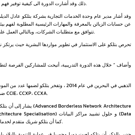
ذلك وقد أشارت الدورة الى كيفية توفير فهم أفضل لبيئات عمل العملاء الحاليين و بالتالي تطوير سبل خدمتهم.
وقد أشار مدير عام وحدة الخدمات التجارية بشركة بتلكو عادل الديل
عن حسابات الزبائن بالمعرفة والمهارات الرئيسية المطلوبة لفهم بيئة
تتوافق مع متطلبات الشركات، وبالتالي العمل على تحقيق تطلعات المؤسسات في زيادة فعالية الانتاجية و الربحية.
تحرص بتلكو على الاستثمار في تطوير مواردها البشرية حيث يرتكز ن
وأضاف ” خلال هذه الدورة التدريبية، أتيحت للمشاركين الفرصة لتط
المعتمدين من قبلCisco ضمن فريق عملها حاصلين علي اعتمادات CCIE، CCXP، CCXA.
يشار إلى أن بتلكو متخصص
Center Architecture). كما أن بتلكو شريك متقدم لخدمات الحوسبة السحابية والخدمات المدارة.
جدير بالذكر أن بتلكو لعبت دورا محوريا في عملية التنمية بالبلاد 