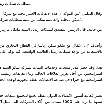
متطلبات شبكات ريديل بالحصول على رابط اتصال معتمد في منطقة الشرق الأوسط.
وقال الديلمي “من المؤكد أن هذه الاتفاقات الاستراتيجية مع شركاء د
بتلكو المحلية والعالمية تمكننا من تلبية متطلبات شركائنا بشكل متكامل، وفي نفس الوقت تقديم خدمات بقيمة ممتازة”.
من جانبه، قال الرئيس التنفيذي لشبكات ريديل السيد مايكل مارتنز 
وأضاف “إن الاتفاق مع بتلكو يمكن زبائننا في القطاع التجاري 
بالاستفادة من تواجد شبكات ريديل العالميه الواسعه. كما يؤكد على ا
هذا، وقد حضر مدير منتجات وخدمات البينات بشركة بتلكو السيد ها
استراتيجيين من أجل تعزيز العلاقات الحالية وبناء تحالفات رئيس
استراتيجية مع خبراء في صناعة الاتصالات نقطة محورية لوحدة الخد
تعتبر فعالية أسبوع الاتصالات الدولي نقطة تجمع لمجتمع مبيعات 