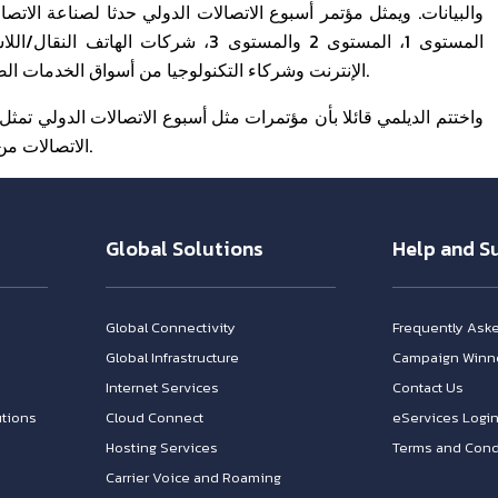
والبيانات. ويمثل مؤتمر أسبوع الاتصالات الدولي حدثا لصناعة الا
المستوى 1، المستوى 2 والمستوى 3، شر
الإنترنت وشركاء التكنولوجيا من أسواق الخدمات الصوتية، البيانات، الأقمار الاصطناعية، تحت البحار والخطوط الثابتة.
واختتم الديلمي قائلا بأن مؤتمرات مثل أسبوع الاتصالات الدولي تمث
الاتصالات من أجل تبادل المعرفة وعرض أحدث منتجات وخدمات بتلكو عليهم.
Global Solutions
Help and S
Global Connectivity
Frequently Ask
Global Infrastructure
Campaign Winn
Internet Services
Contact Us
tions
Cloud Connect
eServices Logi
Hosting Services
Terms and Cond
Carrier Voice and Roaming