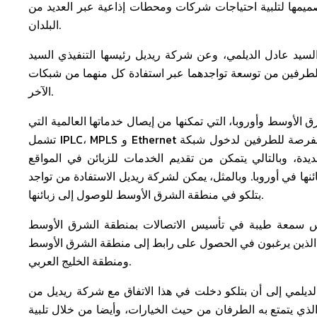
صميمها لتلبية احتياجات شركات ومحطات إذاعية عبر العديد من
البلدان.
السيد عادل الديلمي، وعن شركة ريديل رئيسها التنفيذي السيد
 الطرفين من توسعة تواجدهما عبر استفادة كل منهما من شبكات
الآخر.
ي منطقة الشرق الأوسط وأوروبا، التي تمكنها من إيصال خدماتها العالمية التي
تشمل IPLC، MPLS و Ethernet إلى شركة ريديل وزبائنها. ومع تنفيذ الاتفاق بين الشركتين، ستتاح الفرصة للطرفين لدخول شبكة
دة، وبالتالي يتمكن من تقديم الخدمات للزبائن في المواقع
نها في أوروبا. وبالمثل، يمكن لشركة ريديل الاستفادة من تواجد
بتلكو في منطقة الشرق الأوسط للوصول إلى زبائنها.
 سمعة طيبة في تأسيس الاتصالات بمنطقة الشرق الأوسط
يين الذين يرغبون في الحصول على رابط إلى منطقة الشرق الأوسط
ومنطقة الخليج العربي.
لديلمي إلى أن بتلكو دخلت في هذا الاتفاق مع شركة ريديل من
الذي يتمتع به الطرفان من حيث الخيارات، وأيضا من خلال تلبية