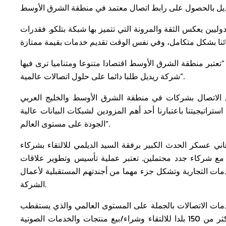
وليين يعكس الثقة والمرونة التي تتميز بها شبكة بتلكو. فقدرات
“تعتبر منطقة الشرق الأوسط اقتصادا متنوعا ومتناميا ترى فيها
شركة ريديل طلبا دائما على حلول اتصالات عالمية”.
من الاتصال بشركات في منطقة الشرق الأوسط والخليج العربي
ستراتيجيتنا باعتبارنا أحد أهم المزودين لشبكات البيانات عالية
الجودة على مستوى العالم”.
ني عسكر الحدث الكبير برفقة السيد الديلمي للالتقاء بشركاء
ية مع شركاء جدد محتملين. تعتبر عملية تأسيس وتطوير علاقات
مات التجارية وتشكل جزء مهما من أجندتهم المستقبلية لأعمال
الشركة.
خدمات الاتصالات بالجملة على المستوى العالمي والذي يستقطب
سنويا ما يزيد على 5000 منتدب من آلاف الشركات التي تمثل أكثر من 150 بلدا للالتقاء وشراء/بيع منتجات والخدمات الصوتية