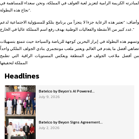
لمبادرته الكريمة الرامية لتعزيز لعبة الغولف في المملكة، ونحن سعداء للمساهمة في
نجاح هذه البطولة”.
وأضاف: “تعتبر هذه الرعاية جزءا لا يتجزأ من برنامج بتلكو للمسؤولية الاجتماعية لدعم
عدد كبير من الأنشطة والفعاليات الوطنية بهدف رفع اسم المملكة عاليا في الخارج.”
وتسهم هذه البطولة في إبراز البحرين كوجهة للرياضة والسياحة حيث تتمتع بتسهيلات
تضاهي أفضل ما يقدم في العالم. ويعتبر ملعب مونتجمري بنادي الجولف الملكي واحداً
من أفضل ملاعب الجولف في المنطقة ويعكس المستويات الراقية التي تطمح
المملكة لتحقيقها
Headlines
Batelco by Beyon’s AI Powered...
July 9, 2026
Batelco by Beyon Signs Agreement...
July 2, 2026