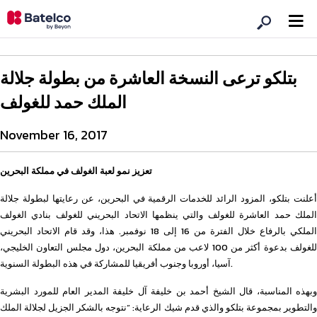
بتلكو ترعى النسخة العاشرة من بطولة جلالة
الملك حمد للغولف
November 16, 2017
تعزيز نمو لعبة الغولف في مملكة البحرين
أعلنت بتلكو، المزود الرائد للخدمات الرقمية في البحرين، عن رعايتها لبطولة جلالة
الملك حمد العاشرة للغولف والتي ينظمها الاتحاد البحريني للغولف بنادي الغولف
الملكي بالرفاع خلال الفترة من 16 إلى 18 نوفمبر. هذا، وقد قام الاتحاد البحريني
للغولف بدعوة أكثر من 100 لاعب من مملكة البحرين، دول مجلس التعاون الخليجي،
آسيا، أوروبا وجنوب أفريقيا للمشاركة في هذه البطولة السنوية.
وبهذه المناسبة، قال الشيخ أحمد بن خليفة آل خليفة المدير العام للمورد البشرية
والتطوير بمجموعة بتلكو والذي قدم شيك الرعاية: “نتوجه بالشكر الجزيل لجلالة الملك