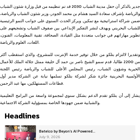
جدير بالذكر أن حفل مدينة الشباب 2030 قد تم تنظيمه من قبل وزارة شئون الشباب
والرياضة بإشراف سعادة السيد هشام بن محمد الجودر، وزير شئون الشباب والرياضة،
ضمن شراكة استراتيجية مع تمكين. ويركز الحدث السنوي على جوانب النمو الرئيسية
للشباب البحريني ويهدف لنشر التفكير الإبداعي بين صفوف الشباب وتشجيعهم على
تطوير مهاراتهم في جوانب متعددة مثل القيادة، الصحافة، تقنية المعلومات، الفنون،
اللغات، العلوم والرياضة.
وتقديرا لالتزام بتلكو من خلال توفير خدمة الإنترنت للمشروع، والذي استقطب أكثر
من 2200 طالبا، قدم سمو الشيخ ناصر بن حمد آل خليفة ممثل جلالة الملك للأعمال
الخيرية وشؤون الشباب، رئيس المجلس الأعلى للشباب والرياضة رئيس اللجنة
الأولمبية البحرينية جائزة شكر لشركة بتلكو تسلمها نيابة عن الشركة مدير أول
قطاعات المستهلكين، مها عبد الرحمن.
يشار إلى أن بتلكو تقدم الدعم بشكل سنوي لمجموعة واسعة من البرامج التعليمية
والشبابية ضمن جهودها الخاصة بمسؤولية الشركة الاجتماعية.
Headlines
Batelco by Beyon’s AI Powered...
July 9, 2026