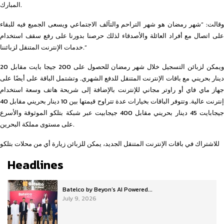
المبارك.
وقالت: “شهر رمضان هو شهر التراحم والتآلف الاجتماعي ويسعى الجميع فيه للبقاء
على اتصال مع أفراد العائلة والأصدقاء لذلك حرصنا بدورنا على رفع سقف استخدام
خدمات الإنترنت المتنقل لزبائننا.”
ويمكن لزبائن التسجيل خلال شهر رمضان للحصول على 200 جيجا بايت مقابل 20
دينار بحريني مع باقات الإنترنت المتنقل للدفع الشهري. وتشتمل الباقة على أيضًا على
جهاز ماي فاي أو راوتر مجاني للإنترنت بالإضافة إلى شريحة هاتف وسعة استخدام
إنترنت عالية. وتتوفر الباقات بخيارات عدة تتراوح قيمتها بين 10 دينار بحريني مقابل 40
جيجابايت 45 دينار بحريني مقابل 400 جيجابيت عبر شبكة بتلكو الموثوقة والأسرع
على مستوى مملكة البحرين.
للاشتراك في باقات الإنترنت المتنقل الجديد، يمكن للزبائن زيارة أي من محلات بتلكو
Headlines
Batelco by Beyon’s AI Powered...
July 9, 2026