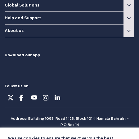
Global Solutions
Help and Support
About us
Download our app
Follow us on
Address: Building 1095, Road 1425, Block 1014, Hamala Bahrain -
P.O.Box 14
© Batelco 2026 is part of the Beyon Group. All rights reserved.
We use cookies to ensure that we give you the best