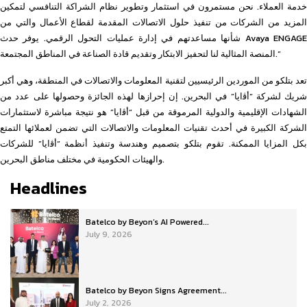
خدمة العملاء. نحن مستمرون في استثمار وتطوير نظام الشراكة التنافسي لتمكين
المزيد من الشركات من تنفيذ حلول الاتصالات المقدمة لقطاع الأعمال والتي من
شأنها مساعدتهم في إدارة عمليات التحول الرقمي. يوفر حدث Avaya ENGAGE
المنصة المثالية لنا لتحفيز الابتكار وتقديم قادة الصناعة في المناطق المجتمعة.”
تعد بتلكو من الموردين الرئيسيين لتقنية المعلومات والاتصالات في المنطقة، وهي أكبر
شريك لشركة “أﭬايا” في البحرين. إن إحرازها لهذه الجائزة وحصولها على عدد من
الشهادات الإقليمية والدولية المرموقة من قبل “أﭬايا” هو نتيجة مباشرة لاستثمارات
الشركة الكبيرة في أحدث تقنيات المعلومات والاتصالات التي تضمن لعملائها التمتع
بكل المزايا الممكنة. تقوم بتلكو بتصميم وهندسة وتنفيذ أنظمة “أﭬايا” للشركات
والهيئات الحكومية في مختلف مناطق البحرين.
Headlines
Batelco by Beyon’s AI Powered...
July 9, 2026
Batelco by Beyon Signs Agreement...
July 2, 2026