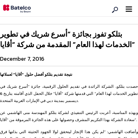
بتلكو تفوز بجائزة “أسرع شريك في تطوير
الخدمات لهذا العام” المقدمة من شركة “أﭬايا”
December 7, 2016
نتيجة تقديم بتلكو أفضل حلول “أﭬايا” لعملائها
حصدت بتلكو، الشركة الرائدة في تقديم الحلول الرقمية، جائزة “أسرع شريك في
تطوير الخدمات لهذا العام” التي قدمتها شركة “أﭬايا” خلال الحفل الذي أقامته بتاريخ 6
ديسمبر بمدينة دبي في الإمارات العربية المتحدة.
وبهذه المناسبة، أعربت الرئيس التنفيذي لشركة بتلكو المهندسة منى الهاشمي عن
سعادة الشركة بهذا التكريم المشرف وحصولها على هذه الجائزة المرموقة من “أﭬايا”.
وأضافت الهاشمي: “لم يكن هذا الإنجاز ليتحقق لولا الجهود الحثيثة التي بذلتها فرق