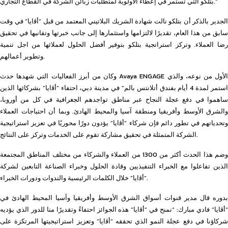
بتلكو التي تستمر في إعطاء الأولوية لمتطلبات زبائن الشركة في القطاع التجاري.”
الجدير بالذكر أن بتلكو نالت شهادة الشريك البلاتيني المعتمد من قبل “أﭬايا” في وقت
سابق من هذا العام، تقديرًا لالتزامها واستثمارها إلى جانب خبرتها وتفانيها في تحقيق
رضا العملاء. وتركز استراتجية بتلكو بتوفير أفضل الحلول لعملائها من اجل تنمية
وتطوير أعمالهم.
وكان من أبرز الفعاليات التي شهدها حدث Avaya ENGAGE الأول من نوعه، والذي
استمر لمدة 4 أيام بفندق أتلانتس بالم” في مدينة دبي، احتفاء “أﭬايا” بشركائها الذين
ساهموا في دفع عجلة النجاح عبر مناطق تواجدهم الجغرافية في كل من أوروبا،
والشرق الأوسط وأفريقيا ومنطقة آسيا والمحيط الهادئ. وبما أن احتياجات العملاء
وتحدياتهم في تطور دائم فإن شركاء “أﭬايا” يؤدون دورًا محوريًا في تعزيز استراتيجية
الشركة المتمثلة في تحقيق مشاركة تقوم على الخدمات وتركز على النتائج.
وضم هذا الحدث أكثر من 1300 من العملاء والشركاء من مختلف المناطق المجتمعة
الذين تفاعلوا مع الخبراء التنفيذيين وقادة الحلول وخبراء الصناعة التابعين لشركة
“أﭬايا” خلال الكلمات الرئيسية والندوات ودورات الخبراء.
بدوره قال مدير قنوات أسواق الشرق الأوسط وأفريقيا وآسيا المحيط الهادئ في
“أڤايا” فادي مبارك: “نمنح في “أﭬايا” هذه الجوائز احتفاءً وتقديرًا منا للدور الذي يؤديه
شركاؤنا في دفع عجلة النمو الذي تحققه “أﭬايا” وتعزيز استراتيجيتها المرتكزة على