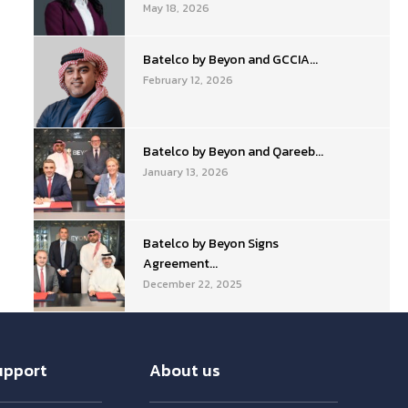
May 18, 2026
Batelco by Beyon and GCCIA...
February 12, 2026
Batelco by Beyon and Qareeb...
January 13, 2026
Batelco by Beyon Signs
Agreement...
December 22, 2025
upport
About us