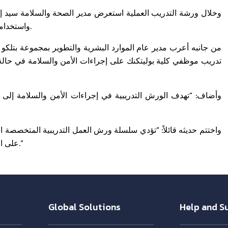
وخلال ورشة التدريب العملية استعرض مدير الصحة والسلامة سيد إبر
واستخداماتها المتخصصة، وأنواع الحرائق الممكن وقوعها وكيفية مكافحتها.
من جانبه أعرب مدير عام الموارد البشرية والتطوير بمجموعة بتلكو 
تدريب موظفي كلية بوليتكنك على إجراءات الأمن والسلامة في حالة
وأضاف: “تهدف الورش التدريبية في إجراءات الأمن والسلامة إلى تز
واختتم حديثه قائلاً: “تؤدي سلسلة ورش العمل التدريبية المتخصصة ا
على الأرواح وخصوصًا في المؤسسات التعليمية مثل بوليتكنيك البحرين.”
Global Solutions
Help and S