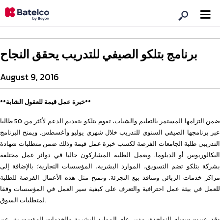
برنامج بتلكو الصيفي للتدريب يحقق النجاح
August 9, 2016
**خبرة عمل قيمة للعقول الشابة**
ضمن التزامها المستمر بالتعليم والشباب، تقوم بتلكو بتقديم الدعم لأكثر من 50 طالبا
عبر برنامجها الصيفي السنوي للتدريب خلال شهري يوليو وأغسطس. ويمنح البرنامج
التدريبي طلبة الجامعات الفرصة لكسب خبرة عمل قيمة وذلك ضمن متطلبات شهادة
البكالوريوس أو الدبلوما. ويعمل الطلبة المشاركون حاليا في دوائر عمل مختلفة
بشركة بتلكو تضم التسويق، الموارد البشرية، المؤسسات التجارية؛ بالإضافة إلى
مراكز خدمات الزبائن ومنافذ بيع التجزئة. وتمنح مثل هذه الأعمال الفرصة للطلبة
للعمل في بيئة عمل احترافية والتعرف على كيفية سير العمل في المؤسسات وفقا
لمتطلبات السوق.
وقد عبرت سهيله النواخذة، مدير عام الموارد البشرية والخدمات المؤسسـية، عن