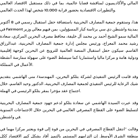
المالي والأكاديميون لمناقشة قضايا عالمية، بما في ذلك مستقبل الاقتصاد العالمي
والتطورات الاقتصادية بحضور قرابة 10,000 شخص لهذا الحدث العالمي.
هذا، وستقوم جمعية المصارف البحرينية باستضافة حفل استقبال رسمي في 8 أكتوبر
في Fairmont بمدينة واشنطن دي سي برئاسة كبار المسؤولين، بمن فيهم معالي وزير
المالية سمو الشيخ أحمد بن محمد آل خليفة، محافظ مصرف البحرين المركزي، سعادة
رشيد محمد المعراج، ورئيس مجلس إدارة جمعية المصارف البحرينية، عبدالرزاق
القاسم. سيكون حفل استقبال المنصة العالمية للترويج عن البحرين كوجهة إقليمية
ودولية هامة و مركزا ماليا واستثماريا كما سيسلط الضوء على سهولة ممارسة أنشطة
الأعمال في المملكة.
قد قامت
ا
لرئيس التنفيذي لشركة بتلكو البحرين، المهندسة/ منى الهاشمي بتقديم
شيك الرعاية للرئيس التنفيذي لجمعية المصارف البحرينية، الدكتور وحيد القاسم، خلال
اجتماع عقد مؤخرا بمقر بتلكو الرئيسي في الهملة.
وقد عبرت السيدة الهاشمي عن سعادة بتلكو لدعم جهود جمعية المصارف البحرينية
لتسليط الضوء على القطاع المصرفي العالمي في البحرين خلال الاجتماعات السنوية
في واشنطن.
وقالت “انتقل القطاع المصرفي في البحرين من قوة إلى قوة ويعتبر مركزا مهما في
منطقة الشرق الأوسط. إن التزامهم المستمر بالتميز أفاد بشكل كبير الاقتصاد ككل