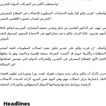
واستقطب الكثير من الشركات الدولية للبحرين”.
وأضافت “تلتزم بتلكو كليا بتلبية الاحتياجات المتطورة للاتصالات في القطاع المصرفي
البحريني لضمان حضوره الإقليمي المميز”.
من جهته، عبر الدكتور القاسم عن شكر وتقدير جمعية المصارف البحرينية لبتلكو، قائلا
بأنهم يقدرون عاليا التزام بتلكو بدعم مشاركتهم في الاجتماع السنوي لصندوق النقد
الدولي.
وأضاف “إن قدرة بتلكو على تقديم حلول تقنية اتصالات المعلومات لتلبية أضخم
المتطلبات وأكثرها حيوية قد أكسبت الشركة سمعة إقليمية وعالمية، وهو ما يجعلها
الخيار الأول للقطاع المصرفي في البحرين وللشركات الدولية التي تؤسس لعملياتها
في المملكة”.
جدير بالذكر أن بتلكو، وعلى مدى سنوات طويلة، لعبت دورا محوريا في تطوير اقتصاد
البلاد باعتبارها مركز اتصالات مهم وهي اليوم تعتبر المزود الرائد لخدمات الاتصالات
الرقمية، وتواصل قيادتها وصياغتها لأسواق المستهلكين والشركات المحلية.
Headlines