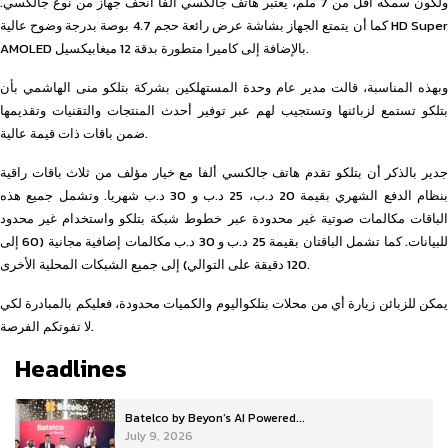
ولكون سمكه أقل من 7 ملم، يعتبر هاتف جالكسي ألفا أنحف جهاز من نوع جالكسي.
كما أن يتمتع الجهاز بشاشة عرض رائعة حجم 4.7 بوصة بدرجة وضوح عالية HD Super
AMOLED بالإضافة إلى كاميرا متطورة بدقة 12 ميغابيكسيل.
وبهذه المناسبة، قالت مدير عام وحدة المستهلكين بشركة بتلكو منى الهاشمي بأن
بتلكو تستمع لزبائنها وتستجيب لهم عبر توفير أحدث المنتجات والتقنيات وتقديمها
ضمن باقات ذات قيمة عالية.
جدير بالذكر أن بتلكو تقدم هاتف جالكسي ألفا مع خيار مؤلف من ثلاث باقات راقية
بنظام الدفع الشهري بقيمة 20 د.ب، 25 د.ب و 30 د.ب شهريا. وتشمل جميع هذه
الباقات مكالمات صوتية غير محدودة عبر خطوط شبكة بتلكو واستخدام غير محدود
للبيانات. كما تشمل الباقتان بقيمة 25 د.ب و 30 د.ب مكالمات إضافية مجانية (60 إلى
120 دقيقة على التوالي) إلى جميع الشبكات المحلية الأخرى.
يمكن للزبائن زيارة أي من محلات بتلكواليوم والكميات محدودة، فعليكم بالمبادرة لكي
لا تفوتكم الفرصة.
Headlines
Batelco by Beyon’s AI Powered...
July 9, 2026