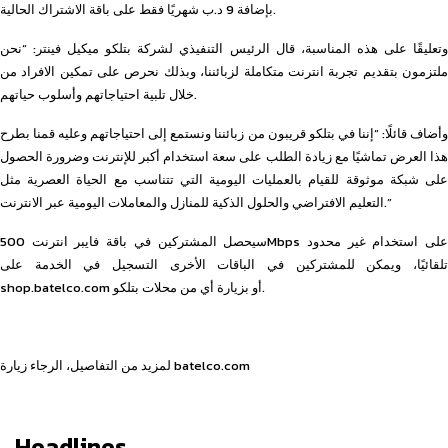
بإضافة 9 د.ب شهريًا فقط على باقة الاشتراك الحالية.
وتعليقًا على هذه المناسبة، قال الرئيس التنفيذي لشركة بتلكو ميكيل فينتر: “نحن
ملتزمون بتقديم تجربة انترنت متكاملة لزبائننا، وبذلك نحرص على تمكين الافراد من
خلال تلبية احتياجاتهم وأسلوب حياتهم.
وأضاف قائلًا: “إننا في بتلكو قريبون من زبائننا ونستمع إلى احتياجاتهم وعليه قمنا بطرح
هذا العرض تماشيًا مع زيادة الطلب على سعة استخدام أكبر للإنترنت وضرورة الحصول
على شبكة موثوقة للقيام بالعمليات اليومية التي تتناسب مع الحياة العصرية مثل
التعليم الافتراضي والحلول الذكية للمنازل والمعاملات اليومية عبر الانترنت.”
سيحصل المشتركين في باقة فايبر انترنت 500Mbps على استخدام غير محدود
تلقائيًا، ويمكن للمشتركين في الباقات الأخرى التسجيل في الخدمة على
shop.batelco.com أو بزيارة أي من محلات بتلكو.
لمزيد من التفاصيل، الرجاء زيارة batelco.com
Headlines